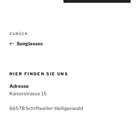
Beitrags-
Vorheriger
ZURÜCK
Navigation
Beitrag
Sunglasses
HIER FINDEN SIE UNS
Adresse
Kaiserstrasse 15
66578 Schiffweiler-Heiligenwald