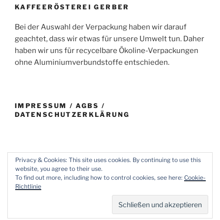
KAFFEERÖSTEREI GERBER
Bei der Auswahl der Verpackung haben wir darauf
geachtet, dass wir etwas für unsere Umwelt tun. Daher
haben wir uns für recycelbare Ökoline-Verpackungen
ohne Aluminiumverbundstoffe entschieden.
IMPRESSUM / AGBS /
DATENSCHUTZERKLÄRUNG
Privacy & Cookies: This site uses cookies. By continuing to use this
website, you agree to their use.
E-
Impressum
To find out more, including how to control cookies, see here:
Cookie-
Mail
/
Richtlinie
AGBs
Mit Stolz präsentiert von WordPress
/