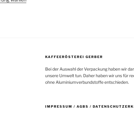
weist
w
Produkt
mehrere
m
weist
Varianten
V
mehrere
auf.
au
Varianten
Die
D
auf.
Optionen
O
Die
können
k
Optionen
auf
a
können
KAFFEERÖSTEREI GERBER
der
d
auf
Produktseite
P
Bei der Auswahl der Verpackung haben wir dara
der
gewählt
g
unsere Umwelt tun. Daher haben wir uns für 
te
Produktseite
werden
w
ohne Aluminiumverbundstoffe entschieden.
gewählt
werden
IMPRESSUM / AGBS / DATENSCHUTZER