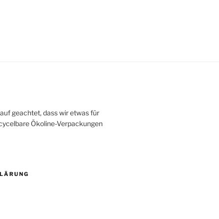
eist
ehrere
arianten
f.
ie
ptionen
önnen
uf
er
roduktseite
uf geachtet, dass wir etwas für
ewählt
recycelbare Ökoline-Verpackungen
erden
KLÄRUNG