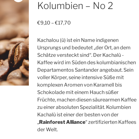
Kolumbien – No 2
€
9,10
–
€
17,70
Kachalou (ù) ist ein Name indigenen
Ursprungs und bedeutet „der Ort, an dem
Schätze versteckt sind“. Der Kachalù -
Kaffee wird im Süden des kolumbianischen
Departamentos Santander angebaut. Sein
voller Körper, seine intensive Süße mit
komplexen Aromen von Karamell bis
Schokolade mit einem Hauch süßer
Früchte, machen diesen säurearmen Kaffee
zu einer absoluten Spezialität. Kolumbien
Kachalù ist einer der besten von der
„
Rainforest Alliance
“ zertifizierten Kaffees
der Welt.