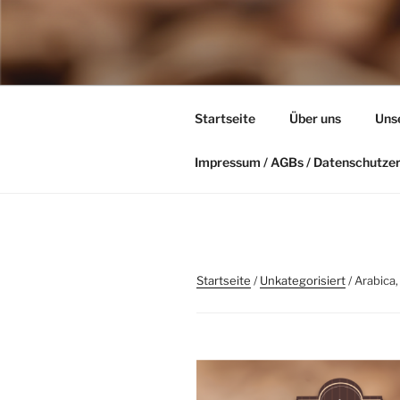
Zum
Inhalt
KAFFEERÖ
springen
Kaffee kommt nicht aus der M
Startseite
Über uns
Uns
Impressum / AGBs / Datenschutze
Startseite
/
Unkategorisiert
/ Arabica