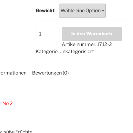
Gewicht
Arabica,
In den Warenkorb
Kachalou,
Kolumbien
Artikelnummer:
1712-2
-
Kategorie:
Unkategorisiert
No
2
Menge
nformationen
Bewertungen (0)
– No 2
g, süße Früchte