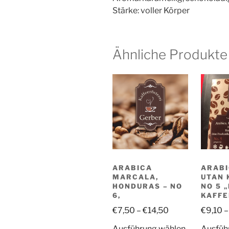
Stärke: voller Körper
Ähnliche Produkte
ARABICA
ARABI
MARCALA,
UTAN 
HONDURAS – NO
NO 5 
6,
KAFFE
€
7,50
–
€
14,50
€
9,10
Dieses
Ausführung wählen
Ausfüh