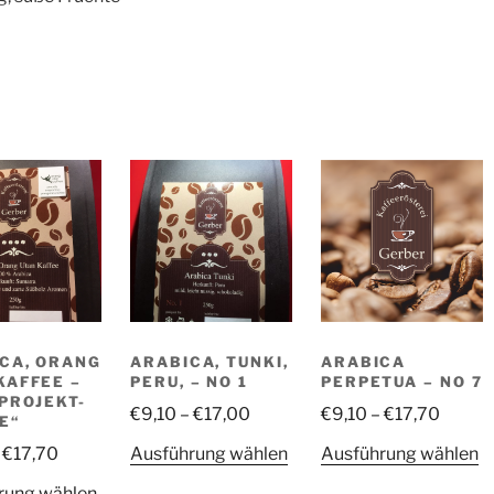
CA, ORANG
ARABICA, TUNKI,
ARABICA
KAFFEE –
PERU, – NO 1
PERPETUA – NO 7
„PROJEKT-
€
9,10
–
€
17,00
€
9,10
–
€
17,70
E“
Dieses
D
–
€
17,70
Ausführung wählen
Ausführung wählen
Produkt
P
Dieses
rung wählen