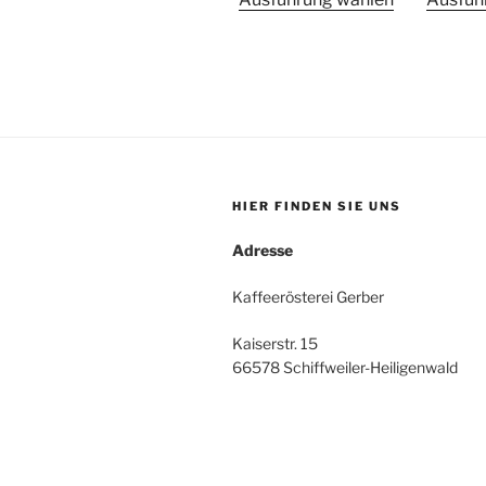
Produkt
weist
mehrere
Varianten
auf.
Die
Optionen
können
HIER FINDEN SIE UNS
auf
Adresse
der
Produktsei
Kaffeerösterei Gerber
gewählt
werden
Kaiserstr. 15
66578 Schiffweiler-Heiligenwald