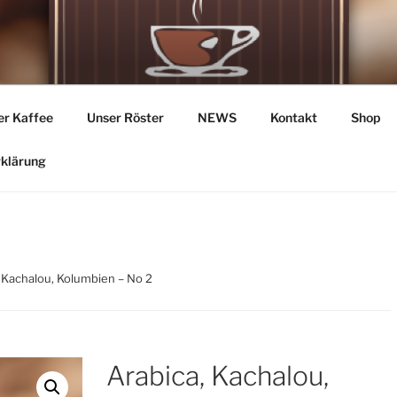
STEREI GERBER
aschine sondern vom Herzen
er Kaffee
Unser Röster
NEWS
Kontakt
Shop
rklärung
, Kachalou, Kolumbien – No 2
Arabica, Kachalou,