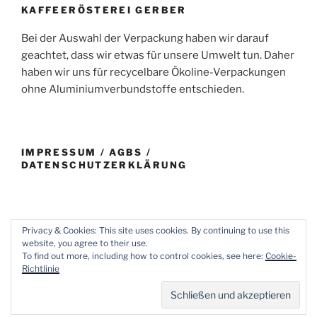
KAFFEERÖSTEREI GERBER
Bei der Auswahl der Verpackung haben wir darauf
geachtet, dass wir etwas für unsere Umwelt tun. Daher
haben wir uns für recycelbare Ökoline-Verpackungen
ohne Aluminiumverbundstoffe entschieden.
IMPRESSUM / AGBS /
DATENSCHUTZERKLÄRUNG
Privacy & Cookies: This site uses cookies. By continuing to use this
website, you agree to their use.
E-
Impressum
To find out more, including how to control cookies, see here:
Cookie-
Mail
/
Richtlinie
AGBs
Mit Stolz präsentiert von WordPress
/