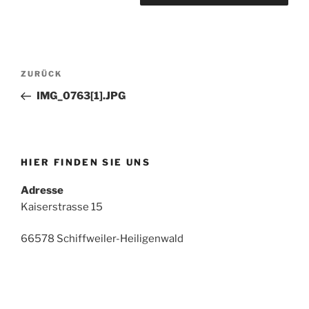
Beitrags-
Vorheriger
ZURÜCK
Navigation
Beitrag
IMG_0763[1].JPG
HIER FINDEN SIE UNS
Adresse
Kaiserstrasse 15
66578 Schiffweiler-Heiligenwald