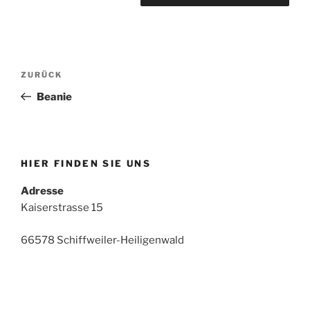
Beitrags-
Vorheriger
ZURÜCK
Navigation
Beitrag
Beanie
HIER FINDEN SIE UNS
Adresse
Kaiserstrasse 15
66578 Schiffweiler-Heiligenwald