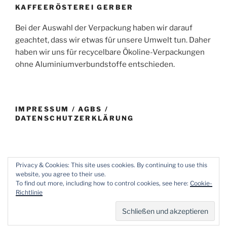
KAFFEERÖSTEREI GERBER
Bei der Auswahl der Verpackung haben wir darauf
geachtet, dass wir etwas für unsere Umwelt tun. Daher
haben wir uns für recycelbare Ökoline-Verpackungen
ohne Aluminiumverbundstoffe entschieden.
IMPRESSUM / AGBS /
DATENSCHUTZERKLÄRUNG
Privacy & Cookies: This site uses cookies. By continuing to use this
website, you agree to their use.
E-
Impressum
To find out more, including how to control cookies, see here:
Cookie-
Mail
/
Richtlinie
AGBs
Mit Stolz präsentiert von WordPress
/