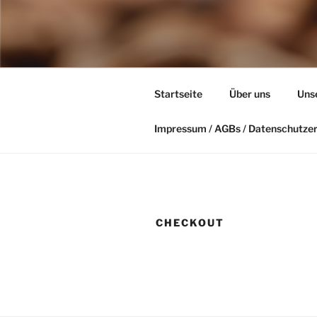
Zum
Inhalt
KAFFEERÖ
springen
Kaffee kommt nicht aus der M
Startseite
Über uns
Uns
Impressum / AGBs / Datenschutze
CHECKOUT